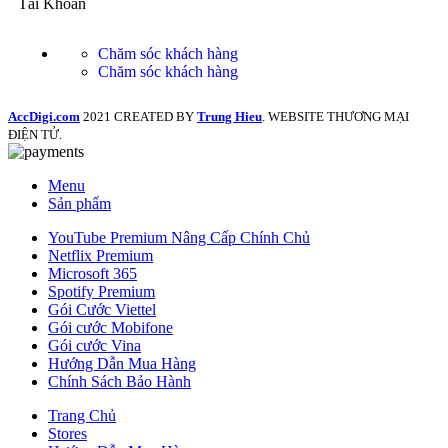
Tài Khoản
Chăm sóc khách hàng
Chăm sóc khách hàng
AccDigi.com
2021 CREATED BY
Trung Hieu
. WEBSITE THƯƠNG MẠI
ĐIỆN TỬ.
Menu
Sản phẩm
YouTube Premium Nâng Cấp Chính Chủ
Netflix Premium
Microsoft 365
Spotify Premium
Gói Cước Viettel
Gói cước Mobifone
Gói cước Vina
Hướng Dẫn Mua Hàng
Chính Sách Bảo Hành
Trang Chủ
Stores