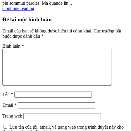
plu sommun paroles. Ma quande lin...
Continue reading
Để lại một bình luận
Email của bạn sẽ không được hiển thị công khai.
Các trường bắt
buộc được đánh dấu
*
Bình luận
*
Tên
*
Email
*
Trang web
Lưu tên của tôi, email, và trang web trong trình duyệt này cho