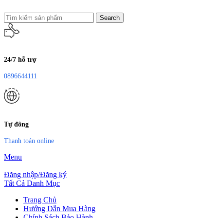
Search
24/7 hỗ trợ
0896644111
Tự đông
Thanh toán online
Menu
Đăng nhập/Đăng ký
Tất Cả Danh Mục
Trang Chủ
Hướng Dẫn Mua Hàng
Chính Sách Bảo Hành