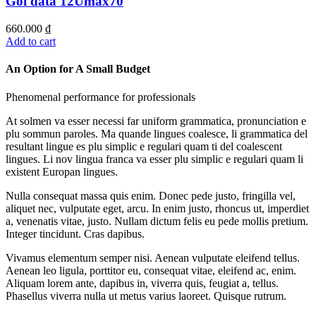
Gói data 12Umax70
660.000
₫
Add to cart
An Option for A Small Budget
Phenomenal performance for professionals
At solmen va esser necessi far uniform grammatica, pronunciation e
plu sommun paroles. Ma quande lingues coalesce, li grammatica del
resultant lingue es plu simplic e regulari quam ti del coalescent
lingues. Li nov lingua franca va esser plu simplic e regulari quam li
existent Europan lingues.
Nulla consequat massa quis enim. Donec pede justo, fringilla vel,
aliquet nec, vulputate eget, arcu. In enim justo, rhoncus ut, imperdiet
a, venenatis vitae, justo. Nullam dictum felis eu pede mollis pretium.
Integer tincidunt. Cras dapibus.
Vivamus elementum semper nisi. Aenean vulputate eleifend tellus.
Aenean leo ligula, porttitor eu, consequat vitae, eleifend ac, enim.
Aliquam lorem ante, dapibus in, viverra quis, feugiat a, tellus.
Phasellus viverra nulla ut metus varius laoreet. Quisque rutrum.