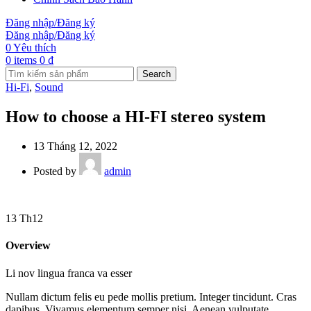
Đăng nhập/Đăng ký
Đăng nhập/Đăng ký
0
Yêu thích
0
items
0
₫
Search
Hi-Fi
,
Sound
How to choose a HI-FI stereo system
13 Tháng 12, 2022
Posted by
admin
13
Th12
Overview
Li nov lingua franca va esser
Nullam dictum felis eu pede mollis pretium. Integer tincidunt. Cras
dapibus. Vivamus elementum semper nisi. Aenean vulputate