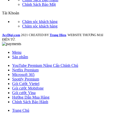
Chính Sách Bảo Mật
Tài Khoản
Chăm sóc khách hàng
Chăm sóc khách hàng
AccDigi.com
2021 CREATED BY
Trung Hieu
. WEBSITE THƯƠNG MẠI
ĐIỆN TỬ.
Menu
Sản phẩm
YouTube Premium Nâng Cấp Chính Chủ
Netflix Premium
Microsoft 365
Spotify Premium
Gói Cước Viettel
Gói cước Mobifone
Gói cước Vina
Hướng Dẫn Mua Hàng
Chính Sách Bảo Hành
Trang Chủ