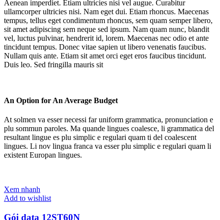
Aenean imperdiet. Etiam ultricies nisi vel augue. Curabitur
ullamcorper ultricies nisi. Nam eget dui. Etiam rhoncus. Maecenas
tempus, tellus eget condimentum rhoncus, sem quam semper libero,
sit amet adipiscing sem neque sed ipsum. Nam quam nunc, blandit
vel, luctus pulvinar, hendrerit id, lorem. Maecenas nec odio et ante
tincidunt tempus. Donec vitae sapien ut libero venenatis faucibus.
Nullam quis ante. Etiam sit amet orci eget eros faucibus tincidunt.
Duis leo. Sed fringilla mauris sit
An Option for An Average Budget
At solmen va esser necessi far uniform grammatica, pronunciation e
plu sommun paroles. Ma quande lingues coalesce, li grammatica del
resultant lingue es plu simplic e regulari quam ti del coalescent
lingues. Li nov lingua franca va esser plu simplic e regulari quam li
existent Europan lingues.
Xem nhanh
Add to wishlist
Gói data 12ST60N