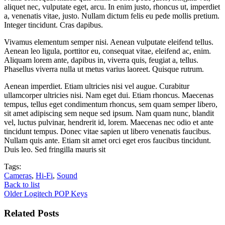
aliquet nec, vulputate eget, arcu. In enim justo, rhoncus ut, imperdiet
a, venenatis vitae, justo. Nullam dictum felis eu pede mollis pretium.
Integer tincidunt. Cras dapibus.
Vivamus elementum semper nisi. Aenean vulputate eleifend tellus.
Aenean leo ligula, porttitor eu, consequat vitae, eleifend ac, enim.
Aliquam lorem ante, dapibus in, viverra quis, feugiat a, tellus.
Phasellus viverra nulla ut metus varius laoreet. Quisque rutrum.
Aenean imperdiet. Etiam ultricies nisi vel augue. Curabitur
ullamcorper ultricies nisi. Nam eget dui. Etiam rhoncus. Maecenas
tempus, tellus eget condimentum rhoncus, sem quam semper libero,
sit amet adipiscing sem neque sed ipsum. Nam quam nunc, blandit
vel, luctus pulvinar, hendrerit id, lorem. Maecenas nec odio et ante
tincidunt tempus. Donec vitae sapien ut libero venenatis faucibus.
Nullam quis ante. Etiam sit amet orci eget eros faucibus tincidunt.
Duis leo. Sed fringilla mauris sit
Tags:
Cameras
,
Hi-Fi
,
Sound
Back to list
Older
Logitech POP Keys
Related Posts