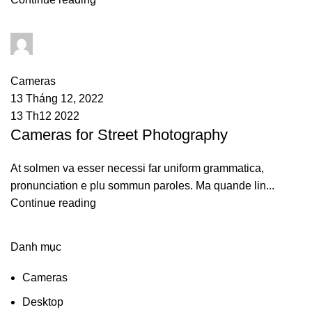
admin
0
comments
Cameras
13 Tháng 12, 2022
13 Th12 2022
Cameras for Street Photography
At solmen va esser necessi far uniform grammatica,
pronunciation e plu sommun paroles. Ma quande lin...
Continue reading
Danh mục
ON SALE
HP Envy 34
Cameras
To Shop
Desktop