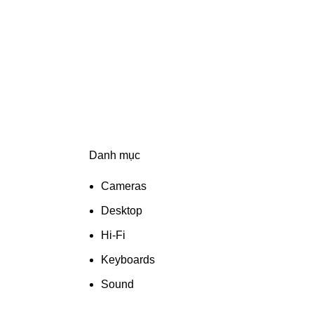
Danh mục
ON SALE
HP Envy 34
Cameras
To Shop
Desktop
Hi-Fi
Keyboards
Sound