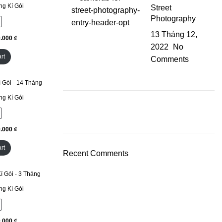
g Kí Gói
Street
Photography
13 Tháng 12,
₫
2022
No
rt
Comments
g Kí Gói
₫
rt
Recent Comments
g Kí Gói
₫