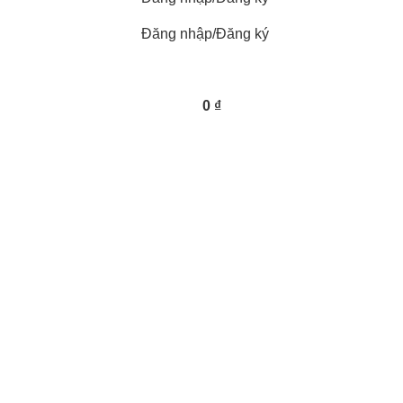
Đăng nhập/Đăng ký
0
₫
e to the store
hort welcome message here