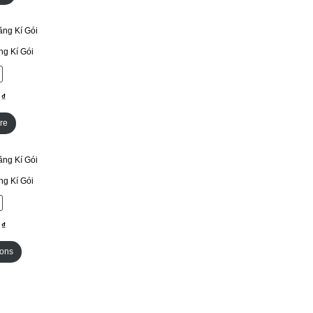
g Kí Gói
re
g Kí Gói
ions